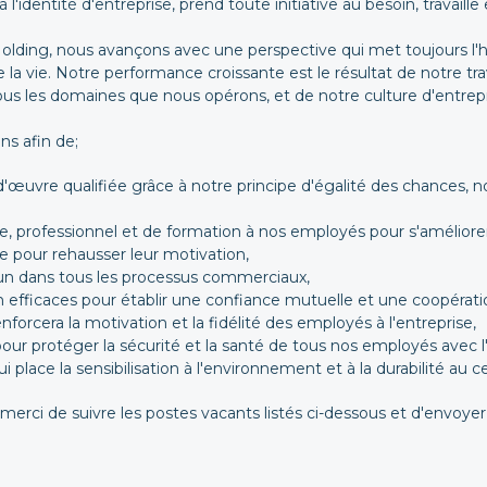
l'identité d'entreprise, prend toute initiative au besoin, travaille
olding, nous avançons avec une perspective qui met toujours l'hu
la vie. Notre performance croissante est le résultat de notre tra
s les domaines que nous opérons, et de notre culture d'entre
ns afin de;
'œuvre qualifiée grâce à notre principe d'égalité des chances, 
ue, professionnel et de formation à nos employés pour s'amélior
e pour rehausser leur motivation,
mun dans tous les processus commerciaux,
efficaces pour établir une confiance mutuelle et une coopératio
orcera la motivation et la fidélité des employés à l'entreprise,
r protéger la sécurité et la santé de tous nos employés avec l'ob
place la sensibilisation à l'environnement et à la durabilité au c
merci de suivre les postes vacants listés ci-dessous et d'envoye