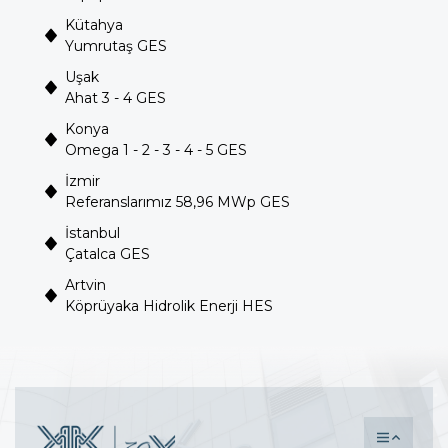
Kütahya
Yumrutaş GES
Uşak
Ahat 3 - 4 GES
Konya
Omega 1 - 2 - 3 - 4 - 5 GES
İzmir
Referanslarımız 58,96 MWp GES
İstanbul
Çatalca GES
Artvin
Köprüyaka Hidrolik Enerji HES